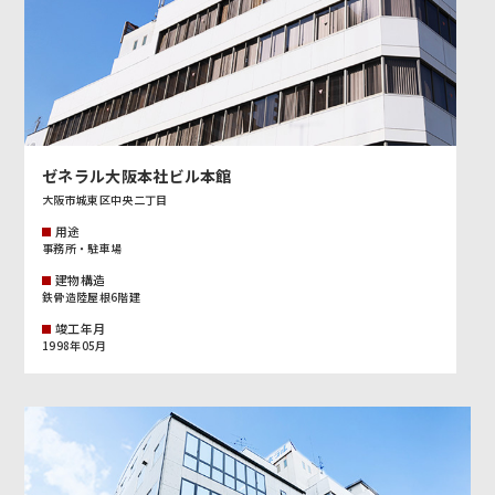
ゼネラル大阪本社ビル本館
大阪市城東区中央二丁目
用途
事務所・駐車場
建物構造
鉄骨造陸屋根6階建
竣工年月
1998年05月