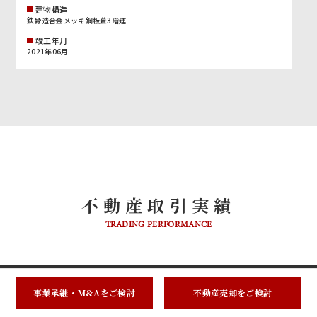
建物構造
鉄骨造合金メッキ鋼板葺3階建
竣工年月
2021年06月
不動産取引実績
TRADING PERFORMANCE
物件名
事業承継・M&Aをご検討
不動産売却をご検討
区 分
住 所