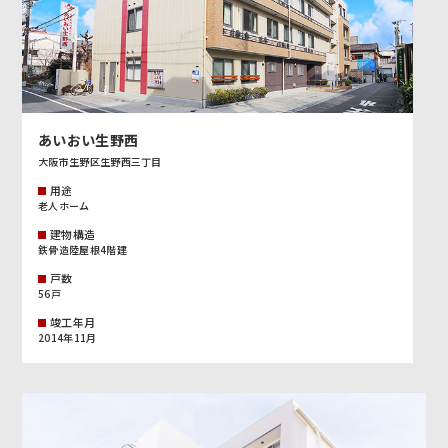
あいおい生野西
大阪市生野区生野西三丁目
用途
老人ホーム
建物構造
鉄骨造陸屋根4階建
戸数
56戸
竣工年月
2014年11月