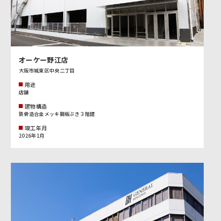
オーケー野江店
大阪市城東区中央二丁目
用途
店舗
建物構造
鉄骨造合金メッキ鋼板ぶき３階建
竣工年月
2026年1月