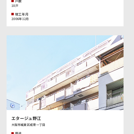
戸数
18戸
竣工年月
2006年12月
エタージュ野江
大阪市城東区成育一丁目
用途