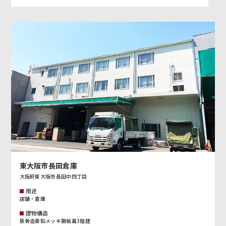
東大阪市長田倉庫
大阪府東大阪市長田中四丁目
用途
店舗・倉庫
建物構造
鉄骨造亜鉛メッキ鋼板葺3階建