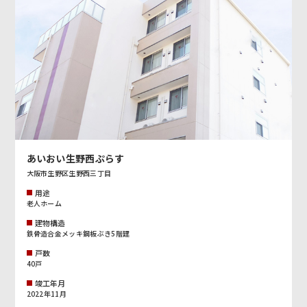
あいおい生野西ぷらす
大阪市生野区生野西三丁目
用途
老人ホーム
建物構造
鉄骨造合金メッキ鋼板ぶき5階建
戸数
40戸
竣工年月
2022年11月