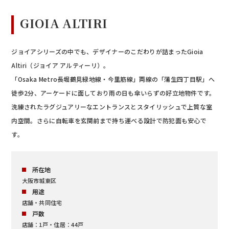
GIOIA ALTIRI
ジョイアシリーズの中でも、デザイナーのこだわりが詰まったGioia
Altiri（ジョイア アルティーリ）。
「Osaka Metro長堀鶴見緑地線・今里筋線」両線の「蒲生四丁目駅」へ
徒歩2分、アーケードに面しており雨の日も傘いらずの好立地物件です。
洗練されたラグジュアリーなエントランスとスタイリッシュで上質な室
内空間。さらに自転車を玄関前まで持ち運べる設計で防犯面も安心で
す。
所在地
大阪市城東区
用途
店舗・共同住宅
戸数
店舗：1戸・住居：44戸