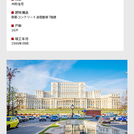
共同住宅
建物構造
鉄筋コンクリート造陸屋根7階建
戸数
16戸
竣工年月
1986年09月