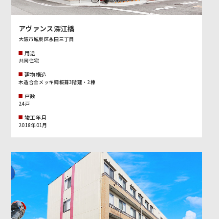
アヴァンス深江橋
大阪市城東区永田三丁目
用途
共同住宅
建物構造
木造合金メッキ鋼板葺3階建・2棟
戸数
24戸
竣工年月
2018年01月