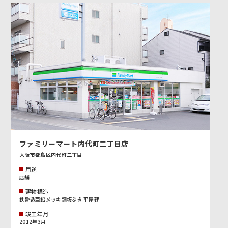
ファミリーマート内代町二丁目店
大阪市都島区内代町二丁目
用途
店舗
建物構造
鉄骨造亜鉛メッキ鋼板ぶき 平屋建
竣工年月
2012年3月