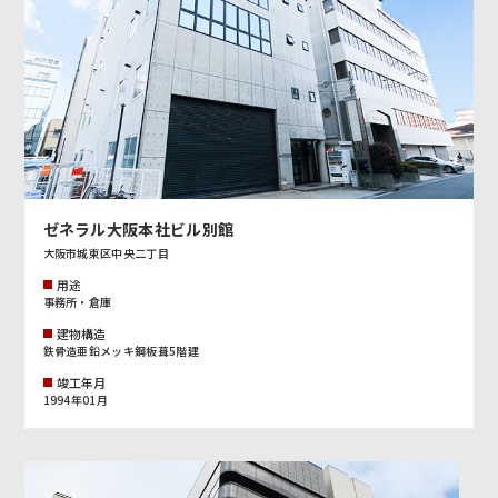
ゼネラル大阪本社ビル別館
大阪市城東区中央二丁目
用途
事務所・倉庫
建物構造
鉄骨造亜鉛メッキ鋼板葺5階建
竣工年月
1994年01月