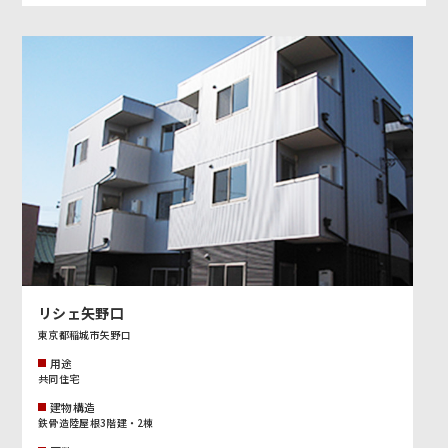
リシェ矢野口
東京都稲城市矢野口
用途
共同住宅
建物構造
鉄骨造陸屋根3階建・2棟