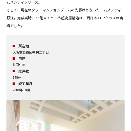
ムズシティシリーズ。
そして、現在のタワーマンションブームの先駆けとなったコムズシティ
野江。完成当時、35階立てという超高層構造は、西日本TOPクラスの実
績でした。
所在地
大阪市城東区中央二丁目
用途
共同住宅
総戸数
578戸
竣工年月
2000年10月